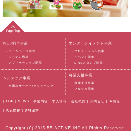
WEB制作事業
エンターテイメント事業
-
ホームページ制作
-
プロモーション提案
-
システム構築
-
イベント開催
-
アプリケーション開発
-
LINEスタンプ制作
農業支援事業
ヘルスケア事業
-
農業支援事業
-
水素水サーバー:アクアバンク
-
マルシェ開催
|
TOP
|
NEWS
|
事業内容
|
求人情報
|
会社概要
|
お問合せ
|
IR情報
|
代表挨拶
|
資料請求
Copyright (C) 2015 BE-ACTIVE INC All Rights Reserved.