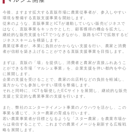
今後、ますます拡大する直販市場に農業従事者が、参入しやすい
環境を整備する直販支援事業を開始します。
従来のような、直販事業とICTが連動していない販売ビジネスで
はなく、直販事業をキッカケとした、顧客獲得の機会を拡大し、
継続的な販売支援をICTでつなぎながら、販路をICTで拡散するビ
ジネススキームを構築します。
農業従事者が、本業に負担がかからない支援を行い、農家と消費
者が信頼を築き上げることができる直販支援事業を目指します。
まずは、直販の「場」を提供し、消費者と農家が直接ふれあうこ
とができる市場「マルシェ事業」を、企業支援を伴い都内を中心
に展開します。
企業の支援を受けることで、農家の出店料などの負担を軽減し、
遠方からでも参加しやすい環境を整備します。
それと同時に、ICTを駆使したECサイトを展開し、継続的な販売
支援と安定的な農業事業の支援を行います。
また、弊社のエンターテイメント事業のノウハウを活かし、この
事業を通じて、スター農家の育成を行います。
若い農業事業者が目標となるような「スター農家」を農業市場か
らは発信することで、これまでの農業イメージを刷新する広報戦
略を展開します。