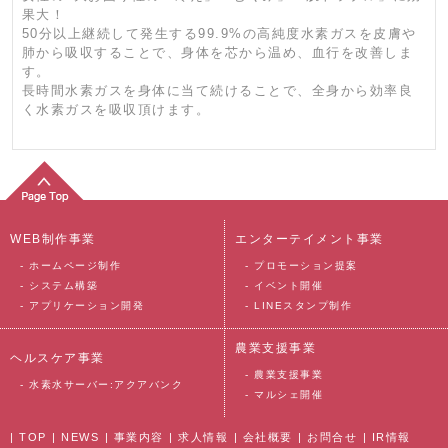
果大！
50分以上継続して発生する99.9%の高純度水素ガスを皮膚や
肺から吸収することで、身体を芯から温め、血行を改善しま
す。
長時間水素ガスを身体に当て続けることで、全身から効率良
く水素ガスを吸収頂けます。
WEB制作事業
エンターテイメント事業
-
ホームページ制作
-
プロモーション提案
-
システム構築
-
イベント開催
-
アプリケーション開発
-
LINEスタンプ制作
農業支援事業
ヘルスケア事業
-
農業支援事業
-
水素水サーバー:アクアバンク
-
マルシェ開催
|
TOP
|
NEWS
|
事業内容
|
求人情報
|
会社概要
|
お問合せ
|
IR情報